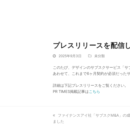
プレスリリースを配信し
2025年9月3日
未分類
このたび、デザインのサブスクサービス「サ
あわせて、これまで6ヶ月契約が必須だったサ
詳細は下記プレスリリースをご覧ください。
PR TIMES掲載記事は
こちら
previous
ファイナンスアイ社「サブスクM&A」の成
ました
post: