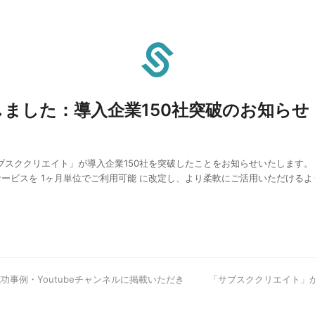
ました：導入企業150社突破のお知らせ
ブスククリエイト」が導入企業150社を突破したことをお知らせいたします。
ービスを 1ヶ月単位でご利用可能 に改定し、より柔軟にご活用いただける
功事例・Youtubeチャンネルに掲載いただき
next
「サブスククリエイト」
post: